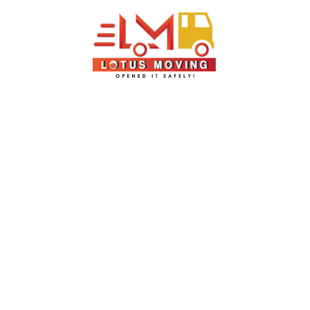
BẢN ĐỒ
QUỐC TẾ HOA SEN
, TP. Hồ Chí Minh
reserved.Design by
Doctorweb