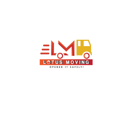
THÔNG TIN LIÊN HỆ
LOTUS LOGS | LOTUS MOVING
CÔNG TY TNHH MTV DV GIAO NHẬN VẬN CHUYỂN QUỐC
TẾ HOA SEN
Địa chỉ
: 553/25 Lê Văn Thọ, Phường 14, Quận Gò Vấp, TP.
Hồ Chí Minh
Điện thoại:
0286 289 1223
Hotline
: 0903 758175 - 0908 629449
E-Mail
: jennifer_linh@lotuslogs.com
BẢN ĐỒ