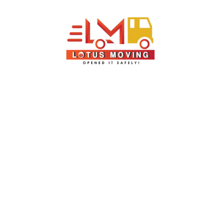
BẢN ĐỒ
QUỐC TẾ HOA SEN
, TP. Hồ Chí Minh